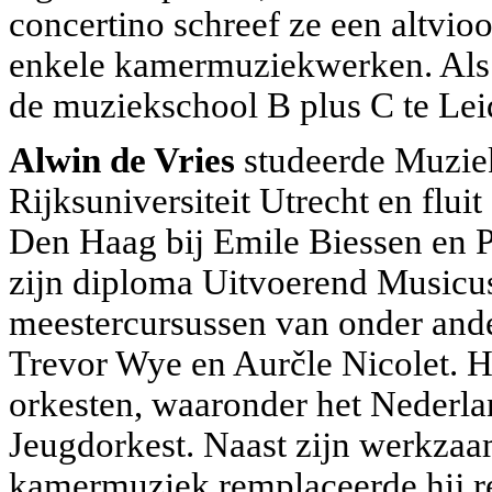
concertino schreef ze een altvio
enkele kamermuziekwerken. Als k
de muziekschool B plus C te Lei
Alwin de Vries
studeerde Muzie
Rijksuniversiteit Utrecht en flui
Den Haag bij Emile Biessen en P
zijn diploma Uitvoerend Musicus.
meestercursussen van onder ande
Trevor Wye en Aurčle Nicolet. Hi
orkesten, waaronder het Nederla
Jeugdorkest. Naast zijn werkza
kamermuziek remplaceerde hij re